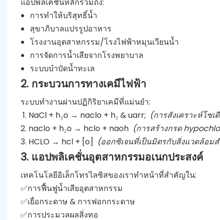
แอปพลิเคชันหลักรวมถึง:
การทำให้บริสุทธิ์น้ำ
สุขาภิบาลแปรรูปอาหาร
โรงงานอุตสาหกรรม/โรงไฟฟ้าหมุนเวียนน้ำ
การจัดการน้ำเสียจากโรงพยาบาล
ระบบบำบัดน้ำทะเล
2. กระบวนการทางเคมีไฟฟ้า
ระบบทำงานผ่านปฏิกิริยาเคมีที่แม่นยำ:
NaCl + h₂o → naclo + h₂ & uarr;
(การสังเคราะห์โซเด
naclo + h₂o → hclo + naoh
(การสร้างกรด hypochlo
HCLO → hcl + [o]
(ออกซิเจนที่เป็นมิตรกับสิ่งแวดล้อ
3. แอปพลิเคชั่นอุตสาหกรรมอเนกประสงค์
เทคโนโลยีอิเล็กโทรไลซิสของเราทำหน้าที่สำคัญใน:
✅การฟื้นฟูน้ำเสียอุตสาหกรรม
✅เยื่อกระดาษ & การฟอกกระดาษ
✅การประมวลผลสิ่งทอ