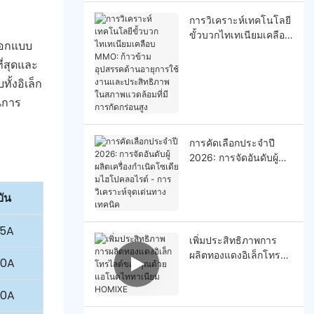
การวิเคราะห์เทคโนโลยี
ขั้วบวกไทเทเนียมเคลือบ
ออกแบบ
MMO: ก้าวข้ามอุปสรรค
ี่สุดและ
ด้านอายุการใช้งานและ
ประสิทธิภาพในสภาพ
้งอิเล็ก
แวดล้อมที่มีการกัดกร่อน
นการ
สูง
การคัดเลือกประจำปี
2026: การจัดอันดับผู้
ผลิตเครื่องกำเนิดโซเดีย
มไฮโปคลอไรต์ - การ
บัน
วิเคราะห์จุดเด่นทาง
เทคนิค
35A
เพิ่มประสิทธิภาพการ
ผลิตทองแดงอิเล็กโทร
40A
ไลต์ของคุณด้วยแอโนด
ไททาเนียม HOMlXE
80A