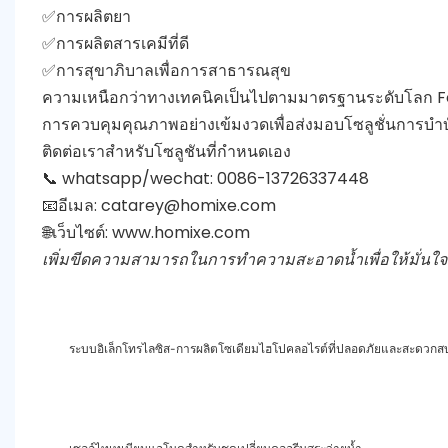
✅การผลิตยา
✅การผลิตสารเคมีที่ดี
✅การสุขาภิบาลเพื่อการสาธารณสุข
ความเหนือกว่าทางเทคนิคเป็นไปตามมาตรฐานระดับโลก Fos
การควบคุมคุณภาพอย่างเข้มงวดเพื่อส่งมอบโซลูชั่นการบำบัดน
ติดต่อเราสำหรับโซลูชันที่กำหนดเอง
📞 whatsapp/wechat: 0086-13726337448
📧อีเมล:
catarey@homixe.com
🌐เว็บไซต์:
www.homixe.com
เพิ่มขีดความสามารถในการทำความสะอาดน้ำเพื่อให้มั่นใจใ
ระบบอิเล็กโทรไลซิส-การผลิตโซเดียมไฮโปคลอไรต์ที่ปลอดภัยและสะดวกส