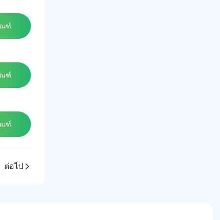
ัณฑ์
ัณฑ์
ัณฑ์
ต่อไป