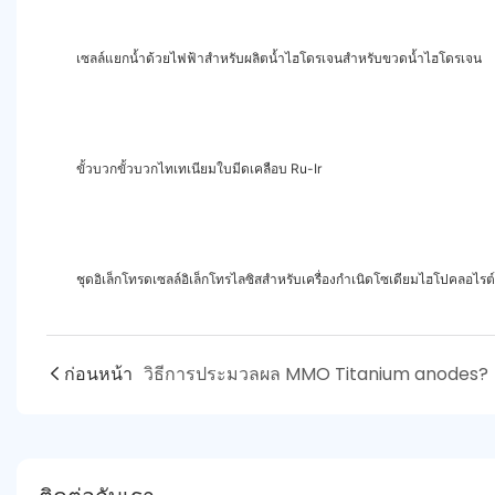
เซลล์แยกน้ำด้วยไฟฟ้าสำหรับผลิตน้ำไฮโดรเจนสำหรับขวดน้ำไฮโดรเจน
ขั้วบวกขั้วบวกไทเทเนียมใบมีดเคลือบ Ru-Ir
ชุดอิเล็กโทรดเซลล์อิเล็กโทรไลซิสสำหรับเครื่องกำเนิดโซเดียมไฮโปคลอไรต์
ก่อนหน้า
วิธีการประมวลผล MMO Titanium anodes?