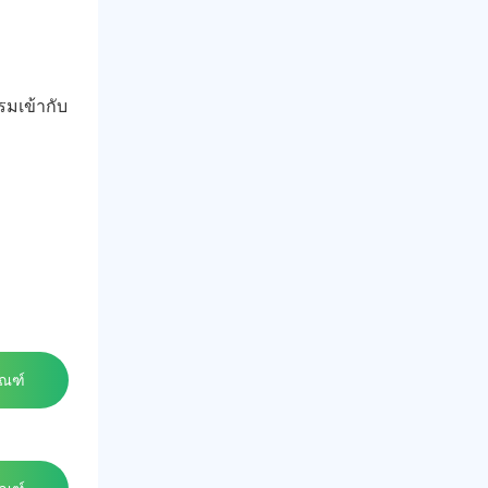
มเข้ากับ
ัณฑ์