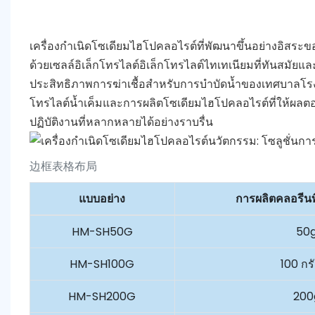
เครื่องกำเนิดโซเดียมไฮโปคลอไรต์ที่พัฒนาขึ้นอย่างอิส
ด้วยเซลล์อิเล็กโทรไลต์อิเล็กโทรไลต์ไทเทเนียมที่ทันสมัยแล
ประสิทธิภาพการฆ่าเชื้อสำหรับการบำบัดน้ำของเทศบาลโรง
โทรไลต์น้ำเค็มและการผลิตโซเดียมไฮโปคลอไรต์ที่ให้ผลต
ปฏิบัติงานที่หลากหลายได้อย่างราบรื่น
边框表格布局
แบบอย่าง
การผลิตคลอรีนท
HM-SH50G
50
HM-SH100G
100 กร
HM-SH200G
200