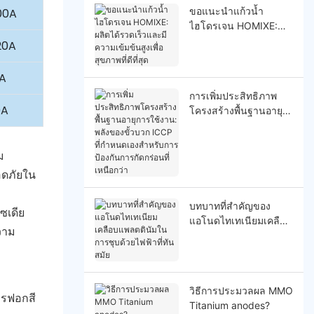
ขอแนะนำแก้วน้ำ
00A
ไฮโดรเจน HOMIXE:
ผลิตได้รวดเร็วและมี
20A
ความเข้มข้นสูงเพื่อ
สุขภาพที่ดีที่สุด
0A
การเพิ่มประสิทธิภาพ
0A
โครงสร้างพื้นฐานอายุ
การใช้งาน: พลังของขั้ว
บวก ICCP ที่กำหนดเอง
ม
สำหรับการป้องกันการ
กัดกร่อนที่เหนือกว่า
อดภัยใน
บทบาทที่สำคัญของ
ซเดีย
แอโนดไทเทเนียมเคลือบ
วาม
แพลตตินัมในการชุบ
ด้วยไฟฟ้าที่ทันสมัย
วิธีการประมวลผล MMO
ารฟอกสี
Titanium anodes?