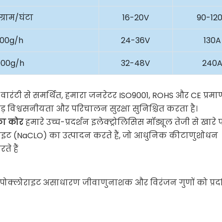
ग्राम/घंटा
16-20V
90-12
000g/h
24-36V
130A
000g/h
32-48V
240
ंटी से समर्थित, हमारा जनरेटर ISO9001, ROHS और CE प्रमाणपत
ेजोड़ विश्वसनीयता और परिचालन सुरक्षा सुनिश्चित करता है।
 का कोर
हमारे उच्च-प्रदर्शन इलेक्ट्रोलिसिस मॉड्यूल तेजी से खारे 
लोराइट (NaCLO) का उत्पादन करते हैं, जो आधुनिक कीटाणुशोधन
े हैं
इपोक्लोराइट असाधारण जीवाणुनाशक और विरंजन गुणों को प्रदर