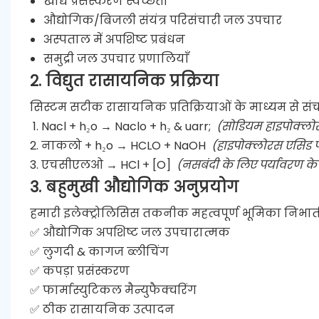
खाद्य प्रसंस्करण स्वच्छता
औद्योगिक/बिजली संयंत्र परिसंचारी जल उपचार
अस्पताल में अपशिष्ट प्रबंधन
समुद्री जल उपचार प्रणालियाँ
2. विद्युत रासायनिक प्रक्रिया
सिस्टम सटीक रासायनिक प्रतिक्रियाओं के माध्यम से संच
Nacl + h₂o → Naclo + h₂ & uarr;
(सोडियम हाइपोक्लोर
नाकलो + h₂o → HCLO + NaOH
(हाइपोक्लोरस एसिड पी
एचसीएलओ → HCl + [O]
(नसबंदी के लिए पर्यावरण 
3. बहुमुखी औद्योगिक अनुप्रयोग
हमारी इलेक्ट्रोलिसिस तकनीक महत्वपूर्ण भूमिका निभाती
✅ औद्योगिक अपशिष्ट जल उपचारात्मक
✅ लुगदी & कागज ब्लीचिंग
✅ कपड़ा प्रसंस्करण
✅ फार्मास्युटिकल मैन्युफैक्चरिंग
✅ ठीक रासायनिक उत्पादन