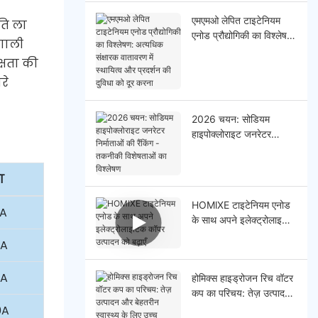
एमएमओ लेपित टाइटेनियम
ति ला
एनोड प्रौद्योगिकी का विश्लेषण:
रणाली
अत्यधिक संक्षारक वातावरण में
्षता की
स्थायित्व और प्रदर्शन की
दुविधा को दूर करना
रे
2026 चयन: सोडियम
हाइपोक्लोराइट जनरेटर
निर्माताओं की रैंकिंग - तकनीकी
विशेषताओं का विश्लेषण
ा
HOMlXE टाइटेनियम एनोड
5A
के साथ अपने इलेक्ट्रोलाइटिक
कॉपर उत्पादन को बढ़ाएँ
0A
0A
होमिक्स हाइड्रोजन रिच वॉटर
कप का परिचय: तेज़ उत्पादन
और बेहतरीन स्वास्थ्य के लिए
0A