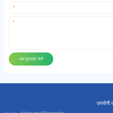
नाम
सामग्री
अब पूछताछ भेजें
उपयोगी क