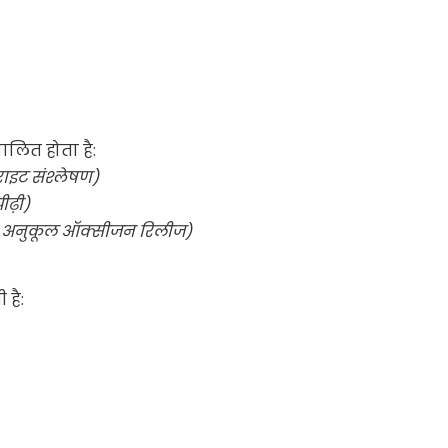
ालित होता है:
ाइट संश्लेषण)
ढ़ी)
के अनुकूल ऑक्सीजन रिलीज)
 है: