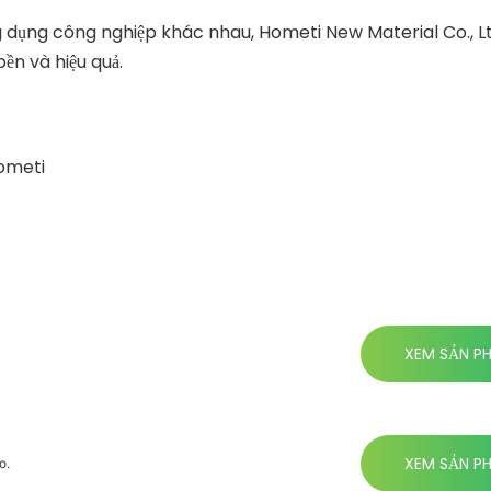
ng dụng công nghiệp khác nhau, Hometi New Material Co., Lt
ền và hiệu quả.
 Hometi
XEM SẢN P
XEM SẢN P
o.