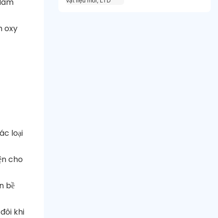
 làm
LTD
h oxy
ác loại
iện cho
n bề
đôi khi