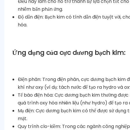
Điều này làm cho nó trở thành sự lựa chọn tốt ch
nhiễm bẩn phản ứng.
Độ dẫn điện: Bạch kim có tính dẫn điện tuyệt vời, 
hóa.
Ứng dụng của cực dương bạch kim:
Điện phân: Trong điện phân, cực dương bạch kim đư
khí như oxy (ví dụ: tách nước để tạo ra hydro và ox
Tế bào điện hóa: Cực dương bạch kim thường được sử
quá trình oxy hóa nhiên liệu (như hydro) để tạo ra đ
Mạ điện: Cực dương bạch kim có thể được sử dụng tr
mặt.
Quy trình clo-kiềm: Trong các ngành công nghiệp s