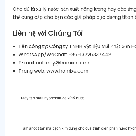
Cho dù là xử lý nước, sản xuất năng lượng hay các ứ
thể cung cấp cho bạn các giải pháp cực dương titan b
Liên hệ với Chúng Tôi
Tên công ty: Công ty TNHH Vật Liệu Mới Phật Sơn
WhatsApp/WeChat: +86-13726337448
E-mail: catarey@homixe.com
Trang web: www.homixe.com
Máy tạo natri hypoclorit để xử lý nước
Tấm anot titan mạ bạch kim dùng cho quá trình điện phân nước hydr