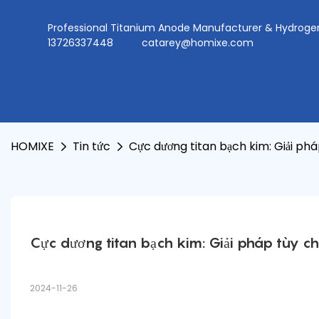
Professional Titanium Anode Manufacturer & Hydr
13726337448
catarey@homixe.com
HOMIXE
Tin tức
Cực dương titan bạch kim: Giải ph
Cực dương titan bạch kim: Giải pháp tùy c
2024-11-26