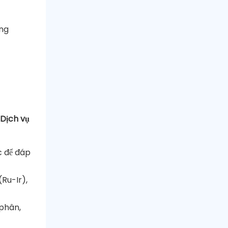
ụng
 Dịch vụ
c để đáp
Ru-Ir),
 phân,