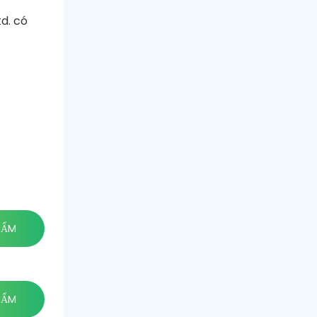
d. có
HẨM
HẨM