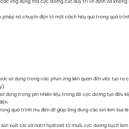
o các ứng dụng mà cực dương cần duy trì ổn định và không
cho phép nó chuyển điện tử một cách hiệu quả trong quá trìn
ợc sử dụng trong các phản ứng liên quan đến việc tạo ra c
y).
 dụng trong pin nhiên liệu, trong đó cực dương tạo điều k
iện.
ong quá trình mạ điện để giúp lắng đọng các ion kim loại lê
ản xuất clo và natri hydroxit từ muối, cực dương bạch kim 