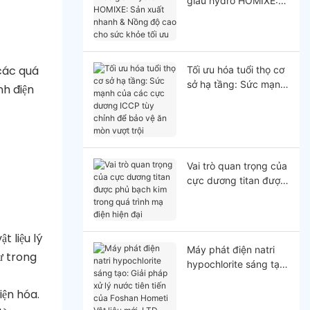
giàu hydro HOMIXE:
Sản xuất nhanh &
Nồng độ cao cho sức
khỏe tối ưu
 các quá
Tối ưu hóa tuổi thọ cơ
sở hạ tầng: Sức mạnh
nh điện
của các cực dương
ICCP tùy chỉnh để bảo
vệ ăn mòn vượt trội
Vai trò quan trọng của
cực dương titan được
phủ bạch kim trong
quá trình mạ điện hiện
đại
 liệu lý
Máy phát điện natri
ư trong
hypochlorite sáng tạo:
Giải pháp xử lý nước
iện hóa.
tiên tiến của Foshan
Hometi Vật liệu mới,