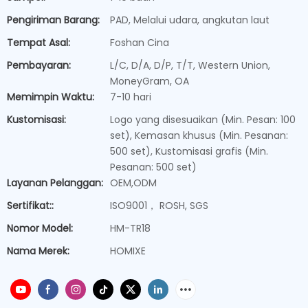
Pengiriman Barang:
PAD, Melalui udara, angkutan laut
Tempat Asal:
Foshan Cina
Pembayaran:
L/C, D/A, D/P, T/T, Western Union,
MoneyGram, OA
Memimpin Waktu:
7-10 hari
Kustomisasi:
Logo yang disesuaikan (Min. Pesan: 100
set), Kemasan khusus (Min. Pesanan:
500 set), Kustomisasi grafis (Min.
Pesanan: 500 set)
Layanan Pelanggan:
OEM,ODM
Sertifikat::
ISO9001， ROSH, SGS
Nomor Model:
HM-TR18
Nama Merek:
HOMIXE