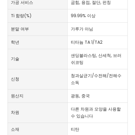
가공 서비스
굽힘, 용접, 절단, 펀칭
Ti 함량(%)
99.99% 이상
분말 여부
가루가 아님
학년
티타늄 TA 1/TA2
샌딩블라스팅, 산세척, 브러
기술
쉬코팅
청과살균기/수전해/전해수
신청
소독
원산지
광동, 중국
다른 차원과 모양을 사용할
차원
수 있습니다
소재
티탄